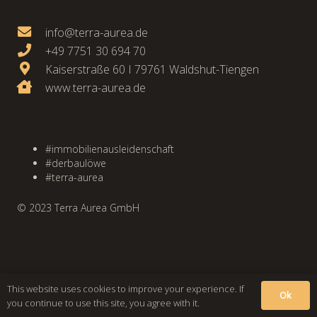
info@terra-aurea.de
+49 7751 30 694 70
Kaiserstraße 60 I 79761 Waldshut-Tiengen
www.terra-aurea.de
#immobilienausleidenschaft
#derbaulöwe
#terra-aurea
© 2023 Terra Aurea GmbH
This website uses cookies to improve your experience. If
Ok
you continue to use this site, you agree with it.