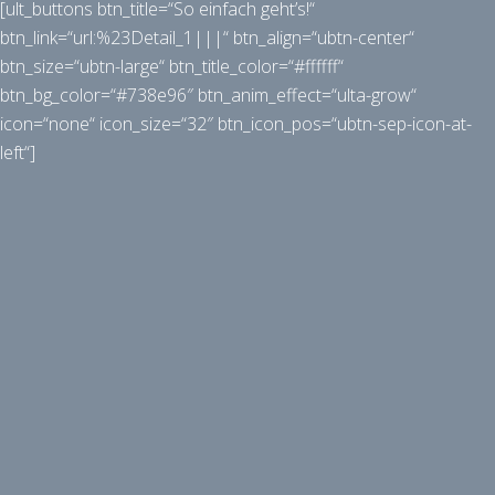
[ult_buttons btn_title=“So einfach geht’s!“
btn_link=“url:%23Detail_1|||“ btn_align=“ubtn-center“
btn_size=“ubtn-large“ btn_title_color=“#ffffff“
btn_bg_color=“#738e96″ btn_anim_effect=“ulta-grow“
icon=“none“ icon_size=“32″ btn_icon_pos=“ubtn-sep-icon-at-
left“]