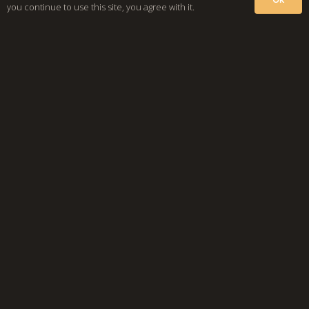
you continue to use this site, you agree with it.
Was wir für Sie tun können?
Aufgrund unserer breitgestützten Expertise in
allen Bereichen des Facility Managements
können wir Sie bei Ihren Problemen und
Aufgabenstellungen ganzheitlich und
professionell unterstützen.
Unsere Beratungsleistungen decken
verschiedene Fachgebiete des Facility