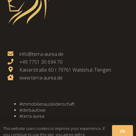
info@terra-aurea.de
+49 7751 30 694 70
Kaiserstraße 60 I 79761 Waldshut-Tiengen
www.terra-aurea.de
#immobilienausleidenschaft
#derbaulöwe
#terra-aurea
This website uses cookies to improve your experience. If
© 2023 Terra Aurea GmbH
Ok
you continue to use this site, you agree with it.