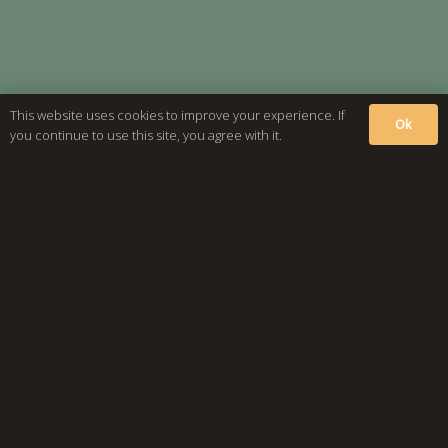
This website uses cookies to improve your experience. If
Ok
you continue to use this site, you agree with it.
Highlights
Denkmalgeschütze und historische Lagerimmobilie
in Klettgau Erzingen aus dem Jahr 1903