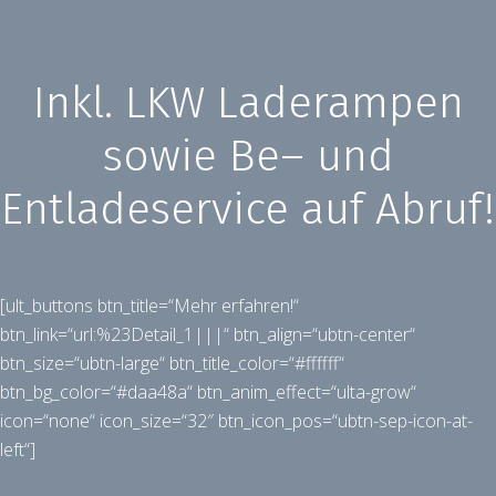
Inkl. LKW Laderampen
sowie
Be
– und
Entladeservice auf Abruf!
[ult_buttons btn_title=“Mehr erfahren!“
btn_link=“url:%23Detail_1|||“ btn_align=“ubtn-center“
btn_size=“ubtn-large“ btn_title_color=“#ffffff“
btn_bg_color=“#daa48a“ btn_anim_effect=“ulta-grow“
icon=“none“ icon_size=“32″ btn_icon_pos=“ubtn-sep-icon-at-
left“]