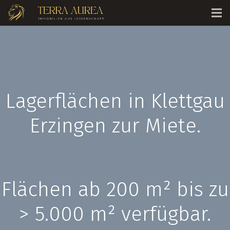
Lagerflächen in
Klettgau
Erzingen
zur Miete.
Flächen ab 200 m² bis zu
> 5.000 m² verfügbar.