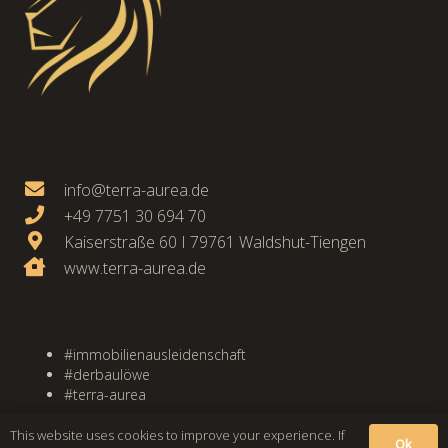
info@terra-aurea.de
+49 7751 30 694 70
Kaiserstraße 60 I 79761 Waldshut-Tiengen
www.terra-aurea.de
#immobilienausleidenschaft
#derbaulöwe
#terra-aurea
This website uses cookies to improve your experience. If
© 2023 Terra Aurea GmbH
Ok