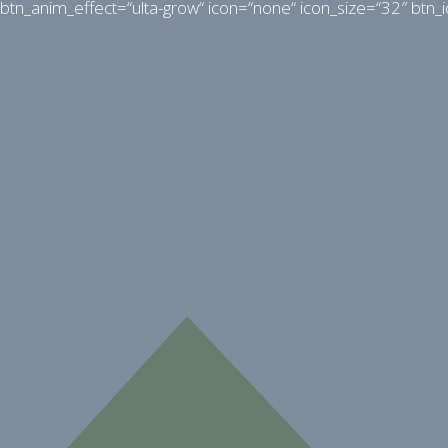
btn_anim_effect=“ulta-grow“ icon=“none“ icon_size=“32″ btn_i