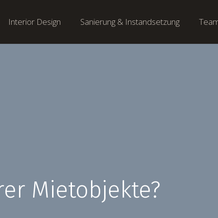
Interior Design
Sanierung & Instandsetzung
Tea
rer Mietobjekte?