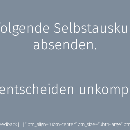
folgende Selbstausku
absenden.
entscheiden unkompli
3Feedback|||“ btn_align=“ubtn-center“ btn_size=“ubtn-large“ bt