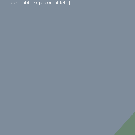
con_pos=“ubtn-sep-icon-at-left“]